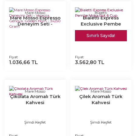
bitkisel yağlar (Hindistan
Cevizi), Stabilizör
(dipotasyum fostat sodyum
Mare Mosso
Bialetti
polifosfat), kazeinat,
Mare Mosso Espresso
Bialetti Express
emülgatör, topaklanma
Deneyim Seti -
Exclusive Pembe
önleyici (Silikon dioksit),
renklendirici (Beta Karoten)
Venezia, Genova,
Moka Pot 6 Cup
Sınırlı Sayıda!
Golden Horn - 3x250
Gram
Fiyat
Fiyat
1.036,66 TL
3.562,80 TL
Mare Mosso
Mare Mosso
Çikolata Aromalı Türk
Çilek Aromalı Türk
Kahvesi
Kahvesi
Şimdi Keşfet
Şimdi Keşfet
Fiyat
Fiyat