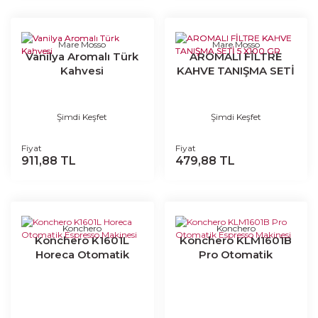
Mare Mosso
Mare Mosso
Vanilya Aromalı Türk
AROMALI FİLTRE
Kahvesi
KAHVE TANIŞMA SETİ
5 X100 GR
Şimdi Keşfet
Şimdi Keşfet
Fiyat
Fiyat
911,88 TL
479,88 TL
Konchero
Konchero
Konchero K1601L
Konchero KLM1601B
Horeca Otomatik
Pro Otomatik
Espresso Makinesi
Espresso Makinesi