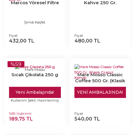
Marcos Yöresel Filtre
Kahve 250 Gr.
Kahve 250 Gr.
Şimdi Keşfet
Fiyat
Fiyat
432,00 TL
480,00 TL
%59
Mare Mosso
Sıcak Çikolata 250 g
Mare Mosso Classic
Coffee 500 Gr. (Klasik
Granül Kahve)
Yeni Ambalajında!
YENİ AMBALAJINDA!
Kullanım Şekli; Hazırlanmış
bir fincan sıcak Mare Mosso
Çözünebilir Kahveye isteğe
%59 İndirimli
Fiyat
göre 1-2 tatlı kaşığı Mare
189,75 TL
Mosso Kahve Beyazlatıcı
540,00 TL
ekleyiniz ve karıştırınız.
İÇİNDEKİLER: Glikoz
şurubu, tam hidrojenize