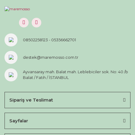
08502258123 - 05356662701
destek@maremosso.com.tr
Ayvansaray mah. Balat mah. Leblebiciler sok. No: 40 /b
Balat / Fatih / İSTANBUL
Sipariş ve Teslimat
Sayfalar