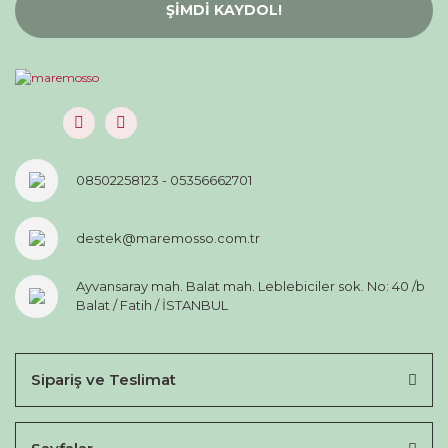
ŞİMDİ KAYDOL!
08502258123 - 05356662701
destek@maremosso.com.tr
Ayvansaray mah. Balat mah. Leblebiciler sok. No: 40 /b
Balat / Fatih / İSTANBUL
Sipariş ve Teslimat