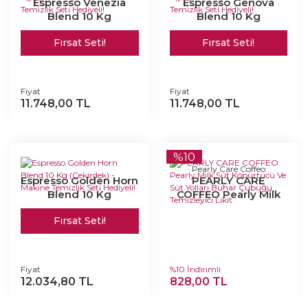
Espresso Venezia
Espresso Genova
Blend 10 Kg
Blend 10 Kg
(Çekirdek) - Makine
(Çekirdek) - Makine
Fırsat Seti!
Fırsat Seti!
Temizlik Seti Hediyeli!
Temizlik Seti Hediyeli!
Fiyat
Fiyat
11.748,00 TL
11.748,00 TL
%10
Pearly Care Coffeo
Espresso Golden Horn
PEARLY CARE
Blend 10 Kg
COFFEO Pearly Milk
(Çekirdek) - Makine
Süt Köpürtücü Ve Süt
Fırsat Seti!
Temizlik Seti Hediyeli!
Yolları Buhar Çubuğu
Temizleyici Likit
Fiyat
%10 İndirimli
12.034,80 TL
828,00 TL