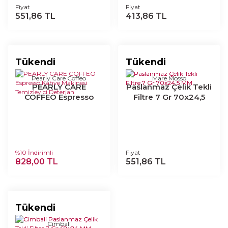
Fiyat
Fiyat
551,86 TL
413,86 TL
Tükendi
Tükendi
Pearly Care Coffeo
Mare Mosso
PEARLY CARE
Paslanmaz Çelik Tekli
COFFEO Espresso
Filtre 7 Gr 70x24,5
Kahve Makinesi
MM
Temizleyici Deterjan
%10 İndirimli
Fiyat
828,00 TL
551,86 TL
Tükendi
Cimbali