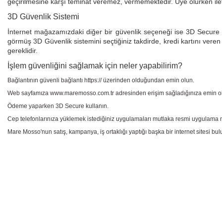
geçirilmesine karşı teminat veremez, vermemektedir. Üye olurken iletti
3D Güvenlik Sistemi
İnternet mağazamızdaki diğer bir güvenlik seçeneği ise 3D Secure ol
görmüş 3D Güvenlik sistemini seçtiğiniz takdirde, kredi kartını vere
gereklidir.
İşlem güvenliğini sağlamak için neler yapabilirim?
Bağlantının güvenli bağlantı https:// üzerinden olduğundan emin olun.
Web sayfamıza www.maremosso.com.tr adresinden erişim sağladığınıza emin o
Ödeme yaparken 3D Secure kullanın.
Cep telefonlarınıza yüklemek istediğiniz uygulamaları mutlaka resmi uygulama m
Mare Mosso'nun satış, kampanya, iş ortaklığı yaptığı başka bir internet sitesi b