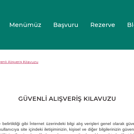
Menümüz
Başvuru
Rezerve
B
enli Alışveriş Kılavuzu
GÜVENLI ALIŞVERIŞ KILAVUZU
ldiği gibi İnternet üzerindeki bilgi alış verişleri genel olarak güvenli
cıya site içindeki iletişiminizin, kişisel ve diğer bilgilerinizin güvenl