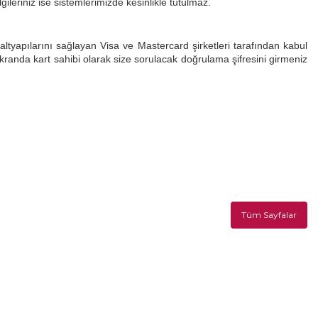
ileriniz ise sistemlerimizde kesinlikle tutulmaz.
ltyapılarını sağlayan Visa ve Mastercard şirketleri tarafından kabul
kranda kart sahibi olarak size sorulacak doğrulama şifresini girmeniz
Tüm Sayfalar