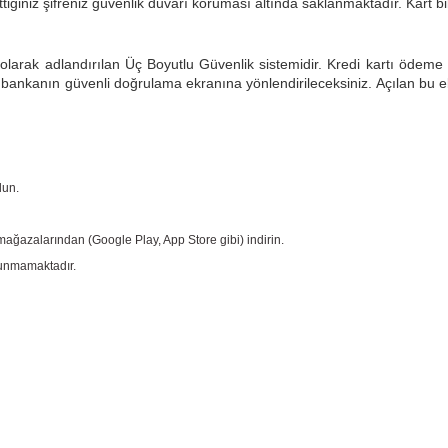
ğiniz şifreniz güvenlik duvarı koruması altında saklanmaktadır. Kart bilg
arak adlandırılan Üç Boyutlu Güvenlik sistemidir. Kredi kartı ödeme a
n bankanın güvenli doğrulama ekranına yönlendirileceksiniz. Açılan bu e
lun.
ağazalarından (Google Play, App Store gibi) indirin.
ulunmamaktadır.