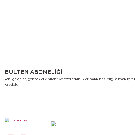
BÜLTEN ABONELİĞİ
Yeni gelenler, gelecek etkinlikler ve özel etkinlikler hakkında bilgi almak içi
kaydolun.
08502258123 - 05356662701