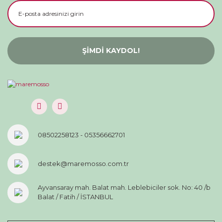
ŞİMDİ KAYDOL!
08502258123 - 05356662701
destek@maremosso.com.tr
Ayvansaray mah. Balat mah. Leblebiciler sok. No: 40 /b
Balat / Fatih / İSTANBUL