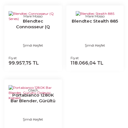
Mare Mosso
Mare Mosso
Blendtec
Blendtec Stealth 885
Connoısseur (Q
Serıes)
Şimdi Keşfet
Şimdi Keşfet
Fiyat
Fiyat
99.957,75 TL
118.066,04 TL
Gtech
Portabianco 1280K
Bar Blender, Gürültü
Önleyici Kapaklı
Şimdi Keşfet