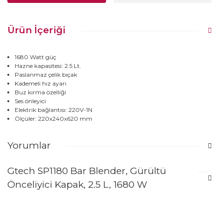
Ürün İçeriği
1680 Watt güç
Hazne kapasitesi: 2.5 Lt.
Paslanmaz çelik bıçak
Kademeli hız ayarı
Buz kırma özelliği
Ses önleyici
Elektrik bağlantısı: 220V-1N
Ölçüler: 220x240x620 mm
Yorumlar
Gtech SP1180 Bar Blender, Gürültü
Bu ürüne ilk yorumu siz yapın!
Önceliyici Kapak, 2.5 L, 1680 W
Manuel Kontrol
Yorum Yaz
Gürültü önleyici kapaklı (Soundproof)