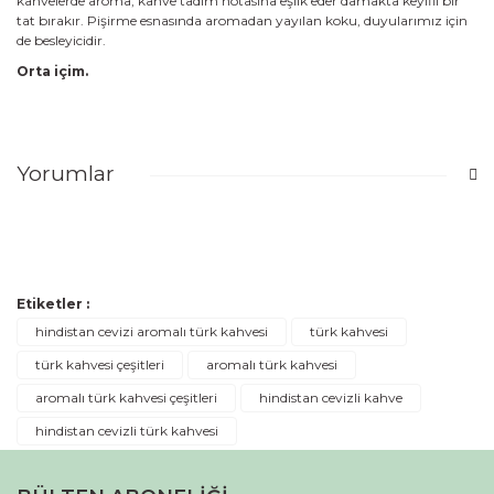
kahvelerde aroma, kahve tadım notasına eşlik eder damakta keyifli bir
tat bırakır. Pişirme esnasında aromadan yayılan koku, duyularımız için
de besleyicidir.
Orta içim.
Yorumlar
Bu ürüne ilk yorumu siz yapın!
Etiketler :
Yorum Yaz
hindistan cevizi aromalı türk kahvesi
türk kahvesi
türk kahvesi çeşitleri
aromalı türk kahvesi
aromalı türk kahvesi çeşitleri
hindistan cevizli kahve
hindistan cevizli türk kahvesi