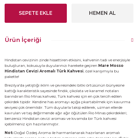
SEPETE EKLE
HEMEN AL
Ürün İçeriği
Hindistan cevizinin zinde hissettiren etkisini, kahvenin tadı ve enerjisiyle
buluşturan, kokusuyla duyularınızı harekete geçiren
Mare Mosso
Hindistan Cevizi Aromalı Türk Kahvesi
, özel karışımıyla bu
pakette!
Brezilya'da yetiştiği iklim ve çevresindeki bitki örtüsünün bünyesine
kattığı karakteristik sayesinde fındık, çikolata ve karamel notaları
barındıran Rio Minas kahvesi, Türk kahvesi için en çok tercih edilen
çekirdek tipidir. Kendine has aromayı açığa çıkartabilmek için kavurma
seviyesi çok önemlidir. Tüm duyularla takip edilerek, uzman ellerde
kavrulan ve taş değirmende ağır ağır öğütülen Rio Minas çekirdekleri;
benzersiz Hindistan cevizi aroması ve kıvamda bir Türk kahvesi
içebilmeniz için hazırlanmıştır.
Not:
Doğal Özdeş Aroma ile harmanlanarak hazırlanan aromalı