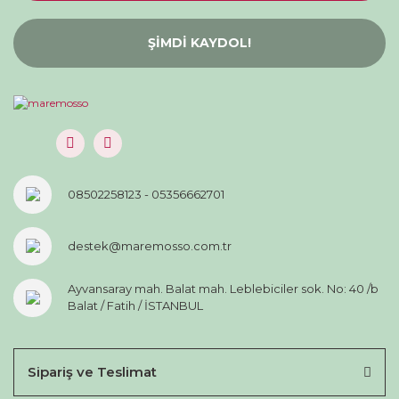
ŞİMDİ KAYDOL!
08502258123 - 05356662701
destek@maremosso.com.tr
Ayvansaray mah. Balat mah. Leblebiciler sok. No: 40 /b
Balat / Fatih / İSTANBUL
Sipariş ve Teslimat