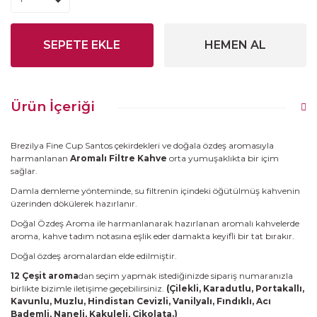
SEPETE EKLE
HEMEN AL
Ürün İçeriği
Brezilya Fine Cup Santos çekirdekleri ve doğala özdeş aromasıyla
harmanlanan
Aromalı Filtre Kahve
orta yumuşaklıkta bir içim
sağlar.
Damla demleme yönteminde, su filtrenin içindeki öğütülmüş kahvenin
üzerinden dökülerek hazırlanır.
Doğal Özdeş Aroma ile harmanlanarak hazırlanan aromalı kahvelerde
aroma, kahve tadım notasına eşlik eder damakta keyifli bir tat bırakır.
Doğal özdeş aromalardan elde edilmiştir.
12 Çeşit aroma
dan seçim yapmak istediğinizde sipariş numaranızla
birlikte bizimle iletişime geçebilirsiniz.
(Çilekli, Karadutlu, Portakallı,
Kavunlu, Muzlu, Hindistan Cevizli, Vanilyalı, Fındıklı, Acı
Bademli, Naneli, Kakuleli, Çikolata.)