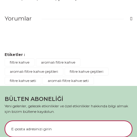
Yorumlar
Bu ürüne ilk yorumu siz yapın!
Etiketler :
Yorum Yaz
filtre kahve
aromalı filtre kahve
aromalı filtre kahve çeşitleri
filtre kahve çeşitleri
filtre kahve seti
aromalı filtre kahve seti
BÜLTEN ABONELİĞİ
Yeni gelenler, gelecek etkinlikler ve özel etkinlikler hakkında bilgi almak
için bizim bültene kaydolun.