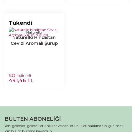
Tükendi
Naturello
Naturello Hindistan
Cevizi Aromalı Şurup
700 ml
%23 İndirimli
441,46 TL
BÜLTEN ABONELİĞİ
Yeni gelenler, gelecek etkinlikler ve özel etkinlikler hakkında bilgi almak
için bizim bültene kaydolun.