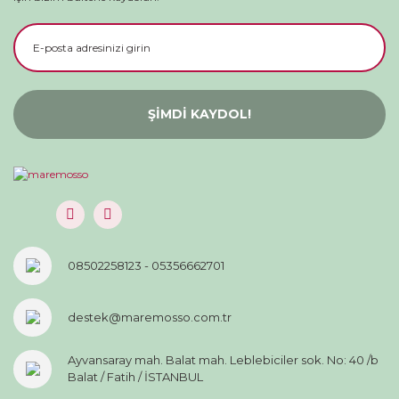
ŞİMDİ KAYDOL!
08502258123 - 05356662701
destek@maremosso.com.tr
Ayvansaray mah. Balat mah. Leblebiciler sok. No: 40 /b
Balat / Fatih / İSTANBUL