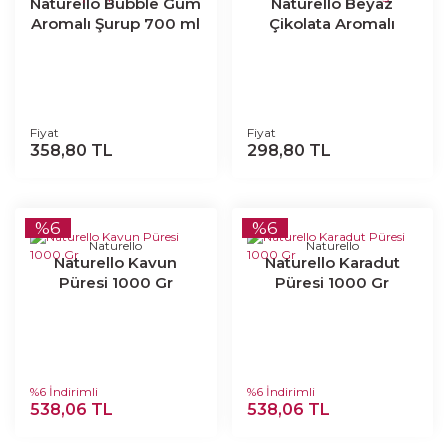
Naturello Bubble Gum
Naturello Beyaz
Aromalı Şurup 700 ml
Çikolata Aromalı
Dekor Sos 750 gr
Fiyat
Fiyat
358,80 TL
298,80 TL
%6
%6
Naturello
Naturello
Naturello Kavun
Naturello Karadut
Püresi 1000 Gr
Püresi 1000 Gr
%6 İndirimli
%6 İndirimli
538,06 TL
538,06 TL