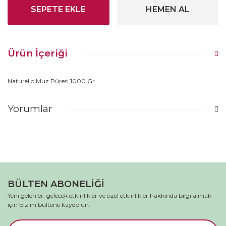
SEPETE EKLE
HEMEN AL
Ürün İçeriği
Naturello Muz Püresi 1000 Gr
Yorumlar
Bu ürüne ilk yorumu siz yapın!
Yorum Yaz
BÜLTEN ABONELİĞİ
Yeni gelenler, gelecek etkinlikler ve özel etkinlikler hakkında bilgi almak
için bizim bültene kaydolun.