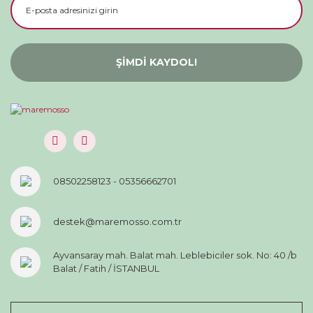
ŞİMDİ KAYDOL!
08502258123 - 05356662701
destek@maremosso.com.tr
Ayvansaray mah. Balat mah. Leblebiciler sok. No: 40 /b
Balat / Fatih / İSTANBUL