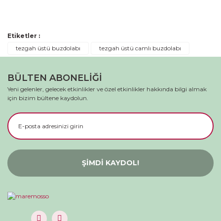
Bu ürüne ilk yorumu siz yapın!
Etiketler :
Yorum Yaz
tezgah üstü buzdolabı
tezgah üstü camlı buzdolabı
BÜLTEN ABONELİĞİ
Yeni gelenler, gelecek etkinlikler ve özel etkinlikler hakkında bilgi almak
için bizim bültene kaydolun.
ŞİMDİ KAYDOL!