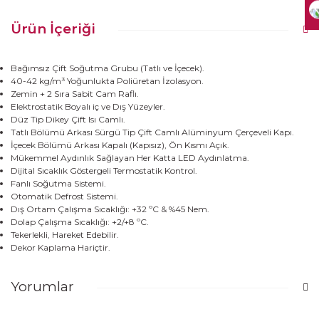
Ürün İçeriği
Bağımsız Çift Soğutma Grubu (Tatlı ve İçecek).
40-42 kg/m³ Yoğunlukta Poliüretan İzolasyon.
Zemin + 2 Sıra Sabit Cam Raflı.
Elektrostatik Boyalı iç ve Dış Yüzeyler.
Düz Tip Dikey Çift Isı Camlı.
Tatlı Bölümü Arkası Sürgü Tip Çift Camlı Alüminyum Çerçeveli Kapı.
İçecek Bölümü Arkası Kapalı (Kapısız), Ön Kısmı Açık.
Mükemmel Aydınlık Sağlayan Her Katta LED Aydınlatma.
Dijital Sıcaklık Göstergeli Termostatik Kontrol.
Fanlı Soğutma Sistemi.
Otomatik Defrost Sistemi.
Dış Ortam Çalışma Sıcaklığı: +32 ºC & %45 Nem.
Dolap Çalışma Sıcaklığı: +2/+8 ºC.
Tekerlekli, Hareket Edebilir.
Dekor Kaplama Hariçtir.
Yorumlar