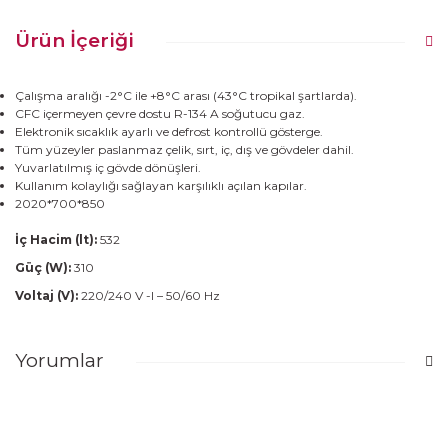
Ürün İçeriği
Çalışma aralığı -2°C ile +8°C arası (43°C tropikal şartlarda).
CFC içermeyen çevre dostu R-134 A soğutucu gaz.
Elektronik sıcaklık ayarlı ve defrost kontrollü gösterge.
Tüm yüzeyler paslanmaz çelik, sırt, iç, dış ve gövdeler dahil.
Yuvarlatılmış iç gövde dönüşleri.
Kullanım kolaylığı sağlayan karşılıklı açılan kapılar.
2020*700*850
İç Hacim (lt):
532
Güç (W):
310
Voltaj (V):
220/240 V -I – 50/60 Hz
Yorumlar
Bu ürüne ilk yorumu siz yapın!