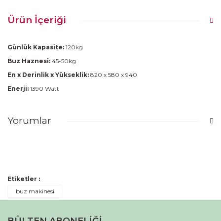
Ürün İçeriği
Günlük Kapasite:
120kg
Buz Haznesi:
45-50kg
En x Derinlik x Yükseklik:
820 x 580 x 940
Enerji:
1390 Watt
Yorumlar
Bu ürüne ilk yorumu siz yapın!
Etiketler :
Yorum Yaz
buz makinesi