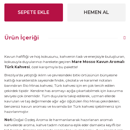
SEPETE EKLE
HEMEN AL
Ürün İçeriği
Kavun hafifliği ve hoş kokusunu, kahvenin tadı ve enerjisiyle buluşturan,
kokusuyla duyularınızı harekete geçiren
Mare Mosso Kavun Aromalı
Türk Kahvesi
, özel karışımıyla bu pakette!
Brezilya'da yetiştiği iklim ve çevresindeki bitki örtüsünün bünyesine
kattığı karakteristik sayesinde fındık, çikolata ve karamel notaları
barındıran Rio Minas kahvesi, Türk kahvesi için en çok tercih edilen
çekirdek tipidir. Kendine has aromayı açığa çıkartabilmek için kavurma
seviyesi çok önemlidir. Tüm duyularla takip edilerek, uzman ellerde
kavrulan ve taş değirmende ağır ağır öğütülen Rio Minas çekirdekleri;
benzersiz kavun aroması ve kıvamda bir Türk kahvesi içebilmeniz için
hazırlanmıştır.
Not:
Doğal Özdeş Aroma ile harmanlanarak hazırlanan aromalı
kahvelerde aroma, kahve tadım notasına eşlik eder damakta keyifli bir