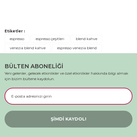
Bu ürüne ilk yorumu siz yapın!
Etiketler :
Yorum Yaz
espresso
espresso çeşitleri
blend kahve
venezia blend kahve
espresso venezia blend
BÜLTEN ABONELİĞİ
Yeni gelenler, gelecek etkinlikler ve özel etkinlikler hakkında bilgi almak
için bizim bültene kaydolun.
ŞİMDİ KAYDOL!