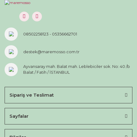
08502258123 - 05356662701
destek@maremosso.com.tr
Ayvansaray mah. Balat mah. Leblebiciler sok. No: 40 /b
Balat / Fatih / İSTANBUL
Sipariş ve Teslimat
Sayfalar