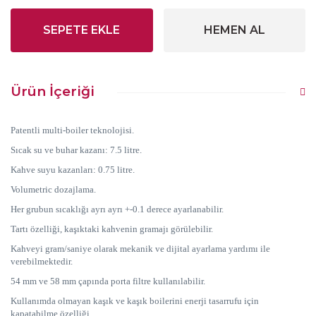
SEPETE EKLE
HEMEN AL
Ürün İçeriği
Patentli multi-boiler teknolojisi.
Sıcak su ve buhar kazanı: 7.5 litre.
Kahve suyu kazanları: 0.75 litre.
Volumetric dozajlama.
Her grubun sıcaklığı ayrı ayrı +-0.1 derece ayarlanabilir.
Tartı özelliği, kaşıktaki kahvenin gramajı görülebilir.
Kahveyi gram/saniye olarak mekanik ve dijital ayarlama yardımı ile
verebilmektedir.
54 mm ve 58 mm çapında porta filtre kullanılabilir.
Kullanımda olmayan kaşık ve kaşık boilerini enerji tasarrufu için
kapatabilme özelliği.