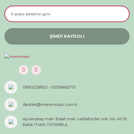
ŞİMDİ KAYDOL!
08502258123 - 05356662701
destek@maremosso.com.tr
Ayvansaray mah. Balat mah. Leblebiciler sok. No: 40 /b
Balat / Fatih / İSTANBUL