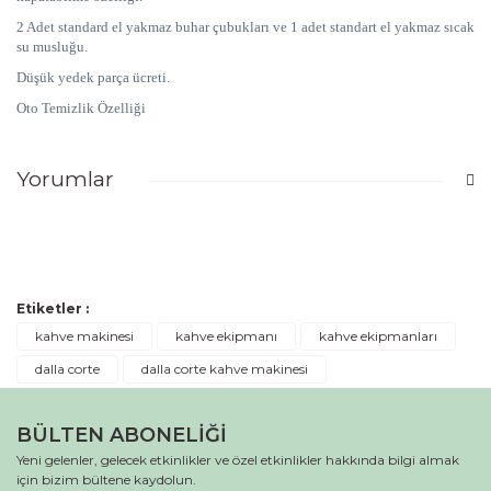
2 Adet standard el yakmaz buhar çubukları ve 1 adet standart el yakmaz sıcak
su musluğu.
Düşük yedek parça ücreti.
Oto Temizlik Özelliği
Yorumlar
Bu ürüne ilk yorumu siz yapın!
Etiketler :
Yorum Yaz
kahve makinesi
kahve ekipmanı
kahve ekipmanları
dalla corte
dalla corte kahve makinesi
BÜLTEN ABONELİĞİ
Yeni gelenler, gelecek etkinlikler ve özel etkinlikler hakkında bilgi almak
için bizim bültene kaydolun.