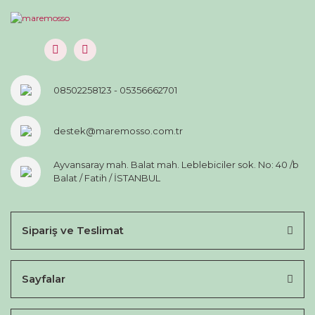
08502258123 - 05356662701
destek@maremosso.com.tr
Ayvansaray mah. Balat mah. Leblebiciler sok. No: 40 /b
Balat / Fatih / İSTANBUL
Sipariş ve Teslimat
Sayfalar