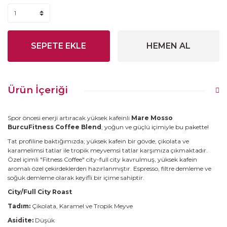
SEPETE EKLE
HEMEN AL
Ürün İçeriği
Spor öncesi enerji artıracak yüksek kafeinli
Mare Mosso
BurcuFitness Coffee Blend
, yoğun ve güçlü içimiyle bu pakette!
Tat profiline baktığımızda; yüksek kafein bir gövde, çikolata ve
karamelimsi tatlar ile tropik meyvemsi tatlar karşımıza çıkmaktadır.
Özel içimli "Fitness Coffee" city-full city kavrulmuş, yüksek kafein
aromalı özel çekirdeklerden hazırlanmıştır. Espresso, filtre demleme ve
soğuk demleme olarak keyifli bir içime sahiptir.
City/Full City Roast
Tadım:
Çikolata, Karamel ve Tropik Meyve
Asidite:
Düşük