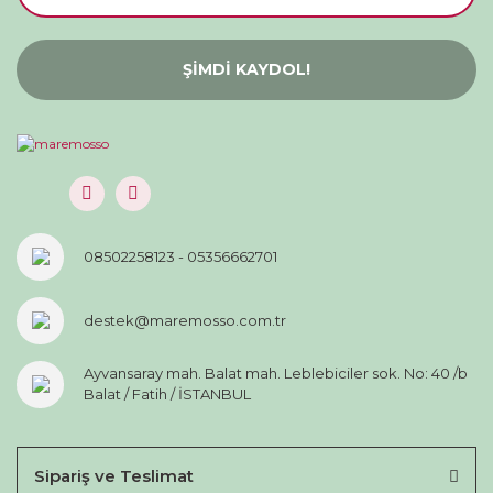
ŞİMDİ KAYDOL!
08502258123 - 05356662701
destek@maremosso.com.tr
Ayvansaray mah. Balat mah. Leblebiciler sok. No: 40 /b
Balat / Fatih / İSTANBUL
Sipariş ve Teslimat