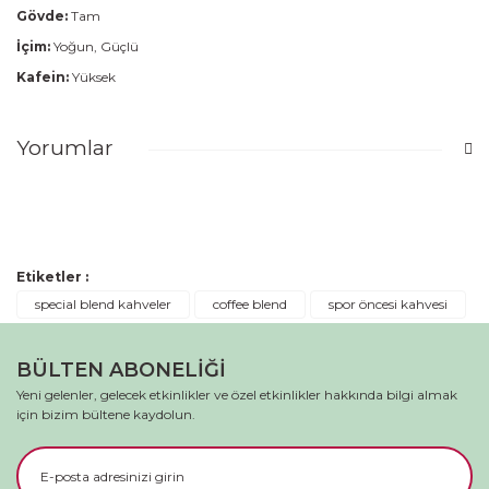
Gövde:
Tam
İçim:
Yoğun, Güçlü
Kafein:
Yüksek
Yorumlar
Bu ürüne ilk yorumu siz yapın!
Etiketler :
Yorum Yaz
special blend kahveler
coffee blend
spor öncesi kahvesi
BÜLTEN ABONELİĞİ
Yeni gelenler, gelecek etkinlikler ve özel etkinlikler hakkında bilgi almak
için bizim bültene kaydolun.