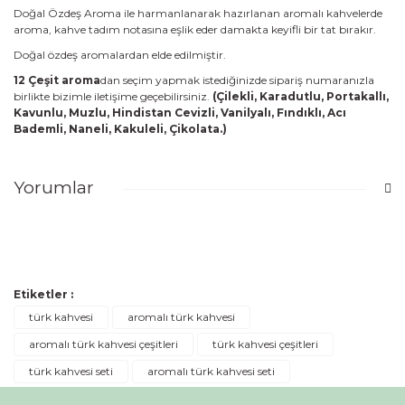
Doğal Özdeş Aroma ile harmanlanarak hazırlanan aromalı kahvelerde
aroma, kahve tadım notasına eşlik eder damakta keyifli bir tat bırakır.
Doğal özdeş aromalardan elde edilmiştir.
12 Çeşit aroma
dan seçim yapmak istediğinizde sipariş numaranızla
birlikte bizimle iletişime geçebilirsiniz.
(Çilekli, Karadutlu, Portakallı,
Kavunlu, Muzlu, Hindistan Cevizli, Vanilyalı, Fındıklı, Acı
Bademli, Naneli, Kakuleli, Çikolata.)
Yorumlar
Bu ürüne ilk yorumu siz yapın!
Etiketler :
Yorum Yaz
türk kahvesi
aromalı türk kahvesi
aromalı türk kahvesi çeşitleri
türk kahvesi çeşitleri
türk kahvesi seti
aromalı türk kahvesi seti