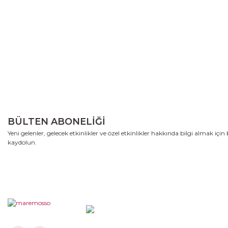
BÜLTEN ABONELİĞİ
Yeni gelenler, gelecek etkinlikler ve özel etkinlikler hakkında bilgi almak içi
kaydolun.
08502258123 - 05356662701