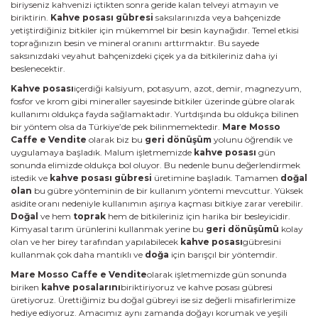
biriyseniz kahvenizi içtikten sonra geride kalan telveyi atmayın ve
biriktirin.
Kahve posası gübresi
saksılarınızda veya bahçenizde
yetiştirdiğiniz bitkiler için mükemmel bir besin kaynağıdır. Temel etkisi
toprağınızın besin ve mineral oranını arttırmaktır. Bu sayede
saksınızdaki veyahut bahçenizdeki çiçek ya da bitkileriniz daha iyi
beslenecektir.
Kahve posası
içerdiği kalsiyum, potasyum, azot, demir, magnezyum,
fosfor ve krom gibi mineraller sayesinde bitkiler üzerinde gübre olarak
kullanımı oldukça fayda sağlamaktadır. Yurtdışında bu oldukça bilinen
bir yöntem olsa da Türkiye’de pek bilinmemektedir.
Mare Mosso
Caffe e Vendite
olarak biz bu
geri dönüşüm
yolunu öğrendik ve
uygulamaya başladık. Malum işletmemizde
kahve posası
gün
sonunda elimizde oldukça bol oluyor. Bu nedenle bunu değerlendirmek
istedik ve
kahve posası gübresi
üretimine başladık. Tamamen
doğal
olan
bu gübre yönteminin de bir kullanım yöntemi mevcuttur. Yüksek
asidite oranı nedeniyle kullanımın aşırıya kaçması bitkiye zarar verebilir.
Doğal
ve hem
toprak
hem de bitkileriniz için harika bir besleyicidir.
Kimyasal tarım ürünlerini kullanmak yerine bu
geri dönüşümü
kolay
olan ve her birey tarafından yapılabilecek
kahve posası
gübresini
kullanmak çok daha mantıklı ve
doğa
için barışçıl bir yöntemdir.
Mare Mosso Caffe e Vendite
olarak işletmemizde gün sonunda
biriken
kahve posalarını
biriktiriyoruz ve kahve posası gübresi
üretiyoruz. Ürettiğimiz bu doğal gübreyi ise siz değerli misafirlerimize
hediye ediyoruz. Amacımız aynı zamanda doğayı korumak ve yeşili