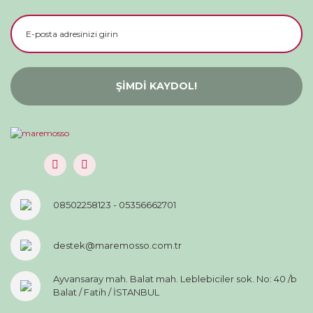
ŞİMDİ KAYDOL!
08502258123 - 05356662701
destek@maremosso.com.tr
Ayvansaray mah. Balat mah. Leblebiciler sok. No: 40 /b
Balat / Fatih / İSTANBUL