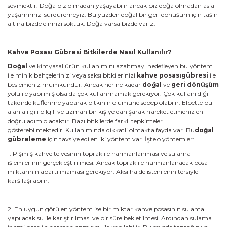
sevmektir. Doğa biz olmadan yaşayabilir ancak biz doğa olmadan asla
yaşamımızı sürdüremeyiz. Bu yüzden doğal bir geri dönüşüm için taşın
altına bizde elimizi soktuk. Doğa varsa bizde varız.
Kahve Posası Gübresi Bitkilerde Nasıl Kullanılır?
Doğal
ve kimyasal ürün kullanımını azaltmayı hedefleyen bu yöntem
ile minik bahçelerinizi veya saksı bitkilerinizi
kahve posasıgübresi
ile
beslemeniz mümkündür. Ancak her ne kadar
doğal
ve
geri dönüşüm
yolu ile yapılmış olsa da çok kullanmamak gerekiyor. Çok kullanıldığı
takdirde küflenme yaparak bitkinin ölümüne sebep olabilir. Elbette bu
alanla ilgili bilgili ve uzman bir kişiye danışarak hareket etmeniz en
doğru adım olacaktır. Bazı bitkilerde farklı tepkimeler
gösterebilmektedir. Kullanımında dikkatli olmakta fayda var. Bu
doğal
gübreleme
için tavsiye edilen iki yöntem var. İşte o yöntemler:
1. Pişmiş kahve telvesinin toprak ile harmanlanması ve sulama
işlemlerinin gerçekleştirilmesi. Ancak toprak ile harmanlanacak posa
miktarının abartılmaması gerekiyor. Aksi halde istenilenin tersiyle
karşılaşılabilir.
2. En uygun görülen yöntem ise bir miktar kahve posasının sulama
yapılacak su ile karıştırılması ve bir süre bekletilmesi. Ardından sulama