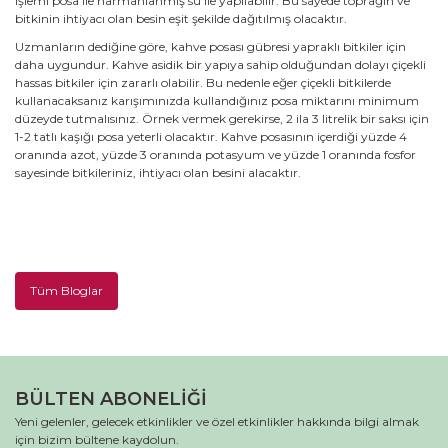
işlemi posa ile harmanlanmış su ile yapılabilir. Bu sayede toprağın ve
bitkinin ihtiyacı olan besin eşit şekilde dağıtılmış olacaktır.
Uzmanların dediğine göre, kahve posası gübresi yapraklı bitkiler için
daha uygundur. Kahve asidik bir yapıya sahip olduğundan dolayı çiçekli
hassas bitkiler için zararlı olabilir. Bu nedenle eğer çiçekli bitkilerde
kullanacaksanız karışımınızda kullandığınız posa miktarını minimum
düzeyde tutmalısınız. Örnek vermek gerekirse, 2 ila 3 litrelik bir saksı için
1-2 tatlı kaşığı posa yeterli olacaktır. Kahve posasının içerdiği yüzde 4
oranında azot, yüzde 3 oranında potasyum ve yüzde 1 oranında fosfor
sayesinde bitkileriniz, ihtiyacı olan besini alacaktır.
Tüm Bloglar
BÜLTEN ABONELİĞİ
Yeni gelenler, gelecek etkinlikler ve özel etkinlikler hakkında bilgi almak
için bizim bültene kaydolun.